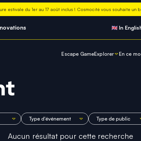
ure estivale du 1er au 17 août inclus ! Cosmocité vous souhaite un be
nnovations
🇬🇧 In Englis
Escape Game
Explorer
En ce m
Stage Petite Our
Actuali
Expo de la Terre à
En ce 
nt
Planétarium
Les no
Salle immersive
ExpoKids
Belvédère
Aucun résultat pour cette recherche
Boutique