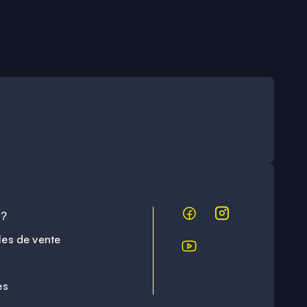
 ?
les de vente
es