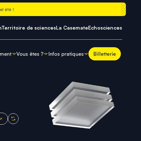
l été !
h
Territoire de sciences
La Casemate
Echosciences
oment
Vous êtes ?
Infos pratiques
Billetterie
se
tés
Enseignants
Préparer ma visite
 l'Univers
moment à Cosmocité
Presse
Horaires
cturnes de Cosmocité
Entreprises
Tarifs et billetterie
Comment venir ?
Contacts
Prolonger sa visite
FAQ