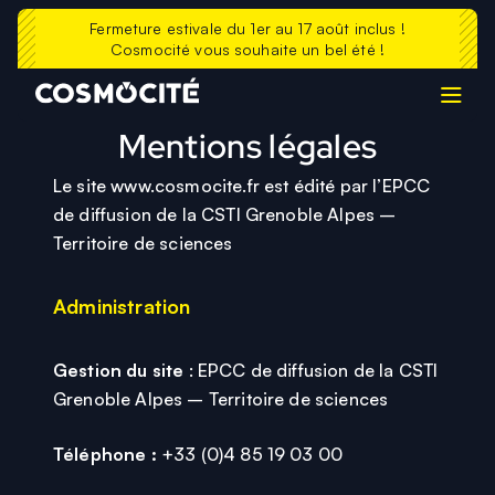
La Casemate
Contacts
Fermeture estivale du 1er au 17 août inclus !
Cosmocité vous souhaite un bel été !
Prolonger sa visite
Echosciences
FAQ
Mentions légales
Le site www.cosmocite.fr est édité par l’EPCC
de diffusion de la CSTI Grenoble Alpes –
Territoire de sciences
Administration
Gestion du site
: EPCC de diffusion de la CSTI
Grenoble Alpes – Territoire de sciences
Téléphone :
+33 (0)4 85 19 03 00