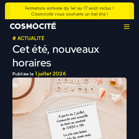
La Casemate
Contacts
Fermeture estivale du 1er au 17 août inclus !
Cosmocité vous souhaite un bel été !
Prolonger sa visite
Echosciences
FAQ
# ACTUALITÉ
Cet été, nouveaux
horaires
1 juillet 2026
Publiée le