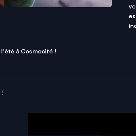
ve
es
l'été à Cosmocité !
 !