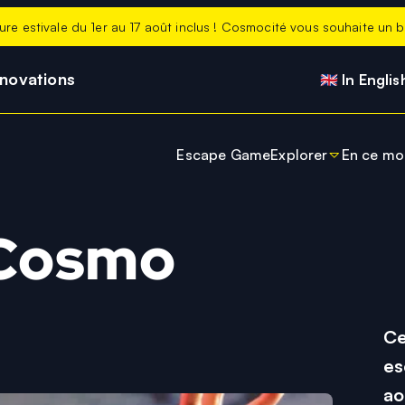
ure estivale du 1er au 17 août inclus ! Cosmocité vous souhaite un be
nnovations
🇬🇧 In Englis
Escape Game
Explorer
En ce m
Stage Petite Our
Actuali
Expo de la Terre à
En ce 
 Cosmo
Planétarium
Les no
Salle immersive
ExpoKids
Ce
es
Belvédère
ao
Boutique