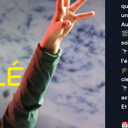
qu
un
Au
🎬
so
🔭
l'
🎓
ci
🔭
as
Et
📅