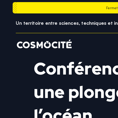
Fermet
Un territoire entre sciences, techniques et i
Conférenc
une plong
l’océan