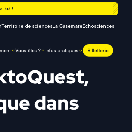
l été !
h
Territoire de sciences
La Casemate
Echosciences
oment
Vous êtes ?
Infos pratiques
Billetterie
se
tés
Enseignants
Préparer ma visite
ktoQuest,
 l'Univers
moment à Cosmocité
Presse
Horaires
cturnes de Cosmocité
Entreprises
Tarifs et billetterie
que dans
Comment venir ?
Contacts
Prolonger sa visite
FAQ