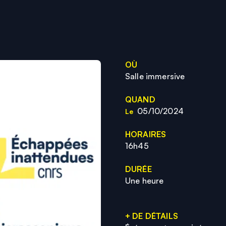
OÙ
Salle immersive
QUAND
05/10/2024
Le
HORAIRES
16h45
DURÉE
Une heure
+ DE DÉTAILS