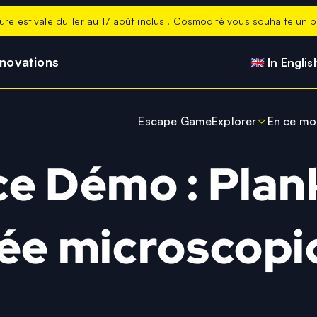
ure estivale du 1er au 17 août inclus ! Cosmocité vous souhaite un be
nnovations
🇬🇧 In Englis
Escape Game
Explorer
En ce m
Stage Petite Our
Actuali
e Démo : Plan
Expo de la Terre à
En ce 
Planétarium
Les no
ée microscopi
Salle immersive
ExpoKids
Belvédère
Boutique