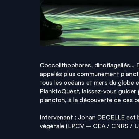
Coccolithophores, dinoflagellés… D
appelés plus communément plancton
tous les océans et mers du globe et
PlanktoQuest, laissez-vous guider p
plancton, à la découverte de ces
Intervenant : Johan DECELLE est bi
végétale (LPCV – CEA / CNRS / U
Données manquantes