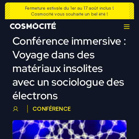
La Casemate
Contacts
Fermeture estivale du 1er au 17 août inclus !
Cosmocité vous souhaite un bel été !
Prolonger sa visite
Echosciences
FAQ
Conférence immersive :
Voyage dans des
matériaux insolites
avec un sociologue des
électrons
CONFÉRENCE