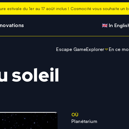
ure estivale du 1er au 17 août inclus ! Cosmocité vous souhaite un be
nnovations
🇬🇧 In Englis
Escape Game
Explorer
En ce m
Stage Petite Our
Actuali
 soleil
Expo de la Terre à
En ce 
Planétarium
Les no
Salle immersive
ExpoKids
OÙ
Belvédère
Planétarium
Boutique