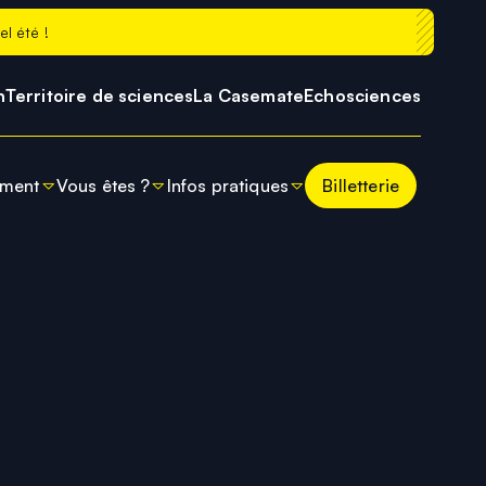
l été !
h
Territoire de sciences
La Casemate
Echosciences
oment
Vous êtes ?
Infos pratiques
Billetterie
se
tés
Enseignants
Préparer ma visite
 l'Univers
moment à Cosmocité
Presse
Horaires
cturnes de Cosmocité
Entreprises
Tarifs et billetterie
Comment venir ?
Contacts
Prolonger sa visite
FAQ